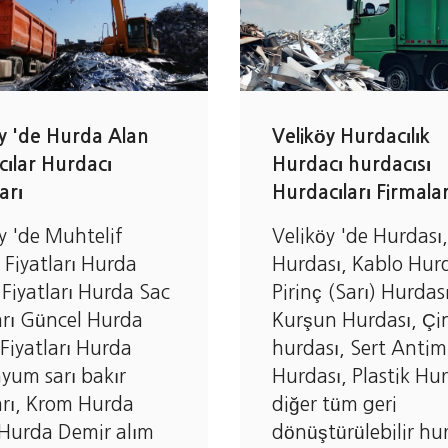
Veliköy Hurdacılık
y 'de Hurda Alan
Hurdacı hurdacısı
ılar Hurdacı
Hurdacıları Firmalar
arı
Veliköy 'de Hurdası,
y 'de Muhtelif
Hurdası, Kablo Hurd
Fiyatları Hurda
Pirinç (Sarı) Hurdası
Fiyatları Hurda Sac
Kurşun Hurdası, Çi
arı Güncel Hurda
hurdası, Sert Anti
Fiyatları Hurda
Hurdası, Plastik Hur
yum sarı bakır
diğer tüm geri
arı, Krom Hurda
dönüştürülebilir hu
.Hurda Demir alım