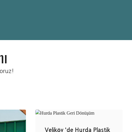
mı
oruz!
Veliköy 'de Hurda Plastik