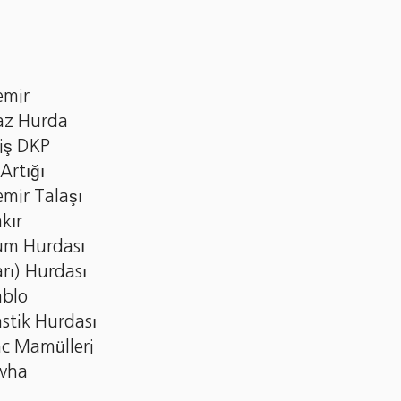
emir
az Hurda
iş DKP
Artığı
mir Talaşı
kır
um Hurdası
arı) Hurdası
ablo
astik Hurdası
c Mamülleri
evha