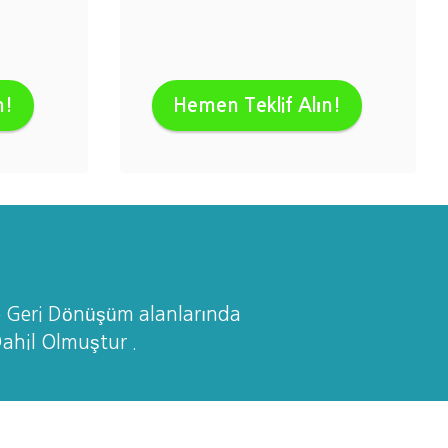
n!
Hemen Teklif Alın!
e Geri Dönüşüm alanlarında
Dahil Olmuştur .