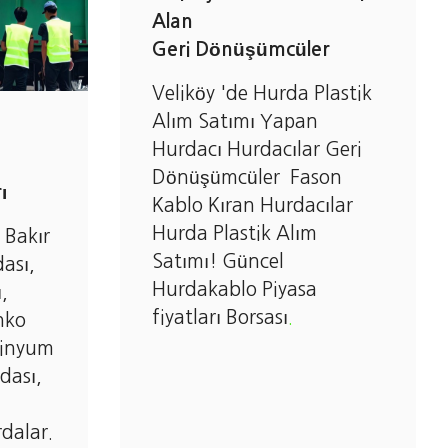
Alan
Geri Dönüşümcüler
Veliköy 'de Hurda Plastik
Alım Satımı Yapan
Hurdacı Hurdacılar Geri
Dönüşümcüler Fason
ı
Kablo Kıran Hurdacılar
Hurda Plastik Alım
 Bakır
Satımı! Güncel
ası,
Hurdakablo Piyasa
,
fiyatları Borsası
.
nko
minyum
dası,
rdalar.