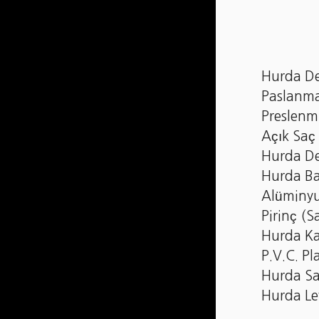
Hurda D
Paslanm
Preslenm
Açık Saç 
Hurda De
Hurda Ba
Alüminy
Pirinç (S
Hurda K
P.V.C. Pl
Hurda Sa
Hurda L