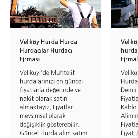
Veliköy Hurda Hurda
Velikö
Hurdacılar Hurdacı
hurdac
Firması
Firmal
Veliköy 'de Muhtelif
Velikö
hurdalarınızı en güncel
Hurda 
fiyatlarla değerinde ve
Demir 
nakit olarak satın
Fiyatl
almaktayız. Fiyatlar
Kablo 
mevsimsel olarak
Alimin
değişiklik gösterebilir.
Fiyatl
Güncel Hurda alım satım
Fiyat.