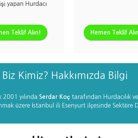
işi yapan Hurdacı
en Teklif Alın!
Hemen Teklif Alı
Biz Kimiz? Hakkımızda Bilgi
k 2001 yılında
Serdar Koç
tarafından Hurdacılık v
nmak üzere İstanbul ili Esenyurt ilçesinde Sektöre 