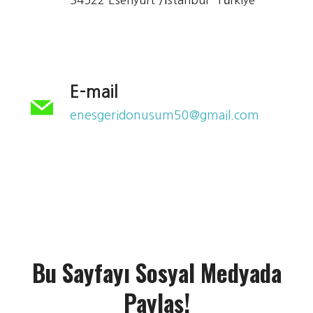
34522 Esenyurt /İstanbul -Türkiye
E-mail
enesgeridonusum50@gmail.com
Bu Sayfayı Sosyal Medyada
Paylaş!